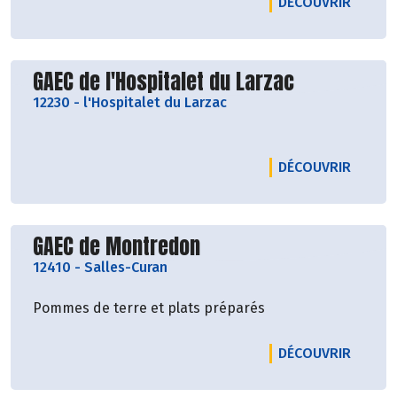
LE PRO
DÉCOUVRIR
Découvrir le producteur
GAEC de l'Hospitalet du Larzac
12230
-
l'Hospitalet du Larzac
LE PRO
DÉCOUVRIR
Découvrir le producteur
GAEC de Montredon
12410
-
Salles-Curan
Pommes de terre et plats préparés
LE PR
DÉCOUVRIR