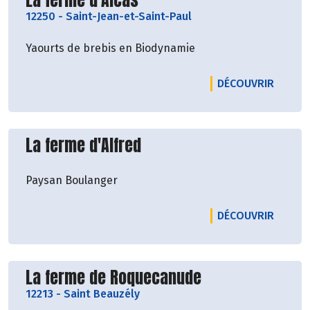
12250
-
Saint-Jean-et-Saint-Paul
Yaourts de brebis en Biodynamie
LE PRO
DÉCOUVRIR
Découvrir le producteur
La ferme d'Alfred
Paysan Boulanger
LE PRO
DÉCOUVRIR
Découvrir le producteur
La ferme de Roquecanude
12213
-
Saint Beauzély