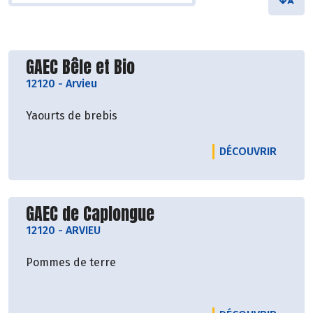
Découvrir le producteur
GAEC Bêle et Bio
12120
-
Arvieu
Yaourts de brebis
LE PRO
DÉCOUVRIR
Découvrir le producteur
GAEC de Caplongue
12120
-
ARVIEU
Pommes de terre