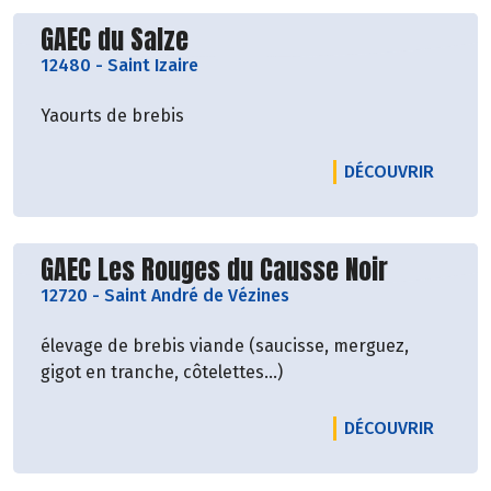
Découvrir le producteur
GAEC du Salze
12480
-
Saint Izaire
Yaourts de brebis
LE PRO
DÉCOUVRIR
Découvrir le producteur
GAEC Les Rouges du Causse Noir
12720
-
Saint André de Vézines
élevage de brebis viande (saucisse, merguez,
gigot en tranche, côtelettes...)
LE PRO
DÉCOUVRIR