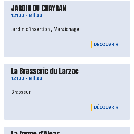
Découvrir le producteur
JARDIN DU CHAYRAN
12100
-
Millau
Jardin d'insertion , Maraichage.
LE PRO
DÉCOUVRIR
Découvrir le producteur
La Brasserie du Larzac
12100
-
Millau
Brasseur
LE PRO
DÉCOUVRIR
Découvrir le producteur
La ferme d'Alcas