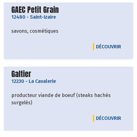
Découvrir le producteur
GAEC Petit Grain
12480
-
Saint-Izaire
savons, cosmétiques
LE PRO
DÉCOUVRIR
Découvrir le producteur
Galtier
12230
-
La Cavalerie
producteur viande de boeuf (steaks hachés
surgelés)
LE PRO
DÉCOUVRIR