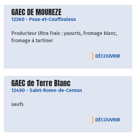
Découvrir le producteur
GAEC DE MOUREZE
12360
-
Peux-et-Couffouleux
Producteur Ultra Frais : yaourts, fromage blanc,
fromage à tartiner
LE PRO
DÉCOUVRIR
Découvrir le producteur
GAEC de Terre Blanc
12490
-
Saint-Rome-de-Cernon
oeufs
LE PRO
DÉCOUVRIR