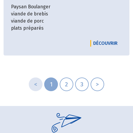
Paysan Boulanger
viande de brebis
viande de porc
plats préparés
LE PRO
DÉCOUVRIR
<
1
2
3
>