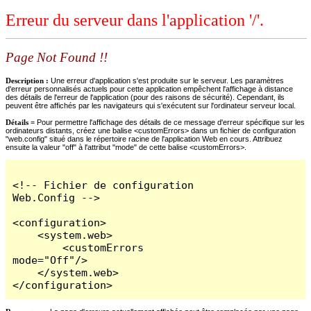
Erreur du serveur dans l'application '/'.
Page Not Found !!
Description :
Une erreur d'application s'est produite sur le serveur. Les paramètres
d'erreur personnalisés actuels pour cette application empêchent l'affichage à distance
des détails de l'erreur de l'application (pour des raisons de sécurité). Cependant, ils
peuvent être affichés par les navigateurs qui s'exécutent sur l'ordinateur serveur local.
Détails =
Pour permettre l'affichage des détails de ce message d'erreur spécifique sur les
ordinateurs distants, créez une balise <customErrors> dans un fichier de configuration
"web.config" situé dans le répertoire racine de l'application Web en cours. Attribuez
ensuite la valeur "off" à l'attribut "mode" de cette balise <customErrors>.
<!-- Fichier de configuration 
Web.Config -->

<configuration>

    <system.web>

        <customErrors 
mode="Off"/>

    </system.web>

</configuration>