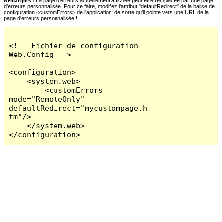
Remarques :
La page d'erreurs actuellement affichée peut être remplacée par une page
d'erreurs personnalisée. Pour ce faire, modifiez l'attribut "defaultRedirect" de la balise de
configuration <customErrors> de l'application, de sorte qu'il pointe vers une URL de la
page d'erreurs personnalisée !
<!-- Fichier de configuration 
Web.Config -->

<configuration>

    <system.web>

        <customErrors 
mode="RemoteOnly" 
defaultRedirect="mycustompage.h
tm"/>

    </system.web>

</configuration>