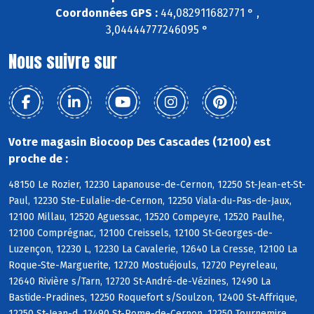
Coordonnées GPS :
44,082911682771 ° ,
3,04444777246095 °
Nous suivre sur
Votre magasin Biocoop Des Cascades (12100) est
proche de :
48150 Le Rozier, 12230 Lapanouse-de-Cernon, 12250 St-Jean-et-St-
Paul, 12230 Ste-Eulalie-de-Cernon, 12250 Viala-du-Pas-de-Jaux,
12100 Millau, 12520 Aguessac, 12520 Compeyre, 12520 Paulhe,
12100 Comprégnac, 12100 Creissels, 12100 St-Georges-de-
Luzençon, 12230 L, 12230 La Cavalerie, 12640 La Cresse, 12100 La
Roque-Ste-Marguerite, 12720 Mostuéjouls, 12720 Peyreleau,
12640 Rivière s/Tarn, 12720 St-André-de-Vézines, 12490 La
Bastide-Pradines, 12250 Roquefort s/Soulzon, 12400 St-Affrique,
12250 St-Jean-d, 12490 St-Rome-de-Cernon, 12250 Tournemire,