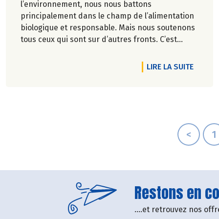
l’environnement, nous nous battons
principalement dans le champ de l’alimentation
biologique et responsable. Mais nous soutenons
tous ceux qui sont sur d’autres fronts. C’est
pourquoi Biocoop a décidé d’apporter une
nouvelle fois son soutien à la série
DE L'A
LIRE LA SUITE
documentaireImmersion : une aventure
humaine, sportive et engagée.
<
1
Restons en con
....et retrouvez nos of