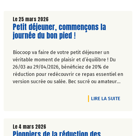
Le 25 mars 2026
Lire la suite de l'article
Petit déjeuner, commençons la
journée du bon pied !
Biocoop va faire de votre petit déjeuner un
véritable moment de plaisir et d’équilibre ! Du
26/03 au 29/04/2026, bénéficiez de 20% de
réduction pour redécouvrir ce repas essentiel en
version sucrée ou salée. Bec sucré ou amateur
de petit déjeuner salé plus complet, nous
répondons à toutes les envies et tous les modes
DE L'A
LIRE LA SUITE
de vie. Du choix, du goût, de la qualité… pour
commencer la journée, pas de compromis sur le
plaisir !
Le 4 mars 2026
Lire la suite de l'article
Pionniers de la réduction des