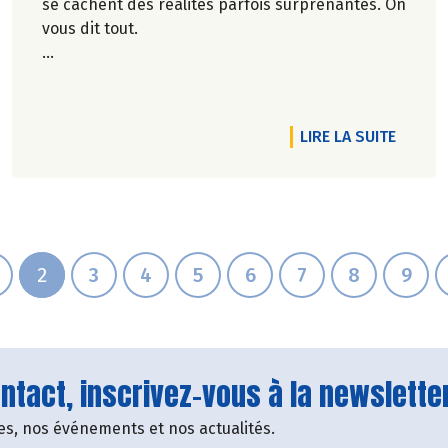
se cachent des réalités parfois surprenantes. On
vous dit tout.
Véronique Bourfe-Rivière.
RTICLE BIOCOOP, EN IMMERSION AVEC ALICE BEILAÏDI
DE L'A
LIRE LA SUITE
2
3
4
5
6
7
8
9
tact, inscrivez-vous à la newsletter
fres, nos événements et nos actualités.