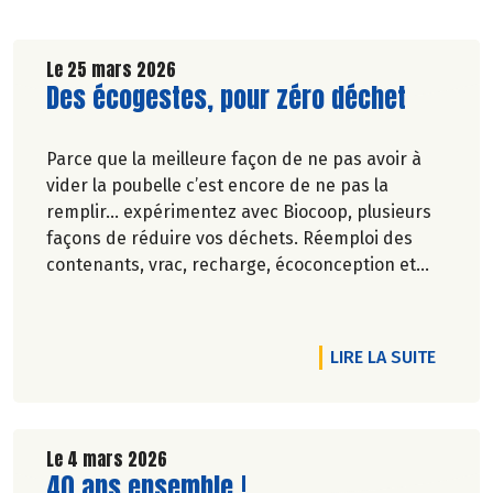
Le 25 mars 2026
Lire la suite de l'article
Des écogestes, pour zéro déchet
Parce que la meilleure façon de ne pas avoir à
vider la poubelle c’est encore de ne pas la
remplir… expérimentez avec Biocoop, plusieurs
façons de réduire vos déchets. Réemploi des
contenants, vrac, recharge, écoconception et
réduction des emballages… Biocoop est sur tous
les fronts pour réduire vos poubelles !
En avril, plein phare sur 4 produits qui ont dit
RTICLE PETIT DÉJEUNER, COMMENÇONS LA JOURNÉE DU BON PIED
DE L'A
LIRE LA SUITE
non au suremballage.
Le 4 mars 2026
Lire la suite de l'article
40 ans ensemble !