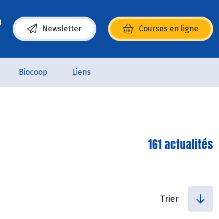
Newsletter
Courses en ligne
(s’ouvre dans une nouvelle fenêtre)
Biocoop
Liens
161 actualités
Trier