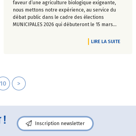
faveur d’une agriculture biologique exigeante,
nous mettons notre expérience, au service du
débat public dans le cadre des élections
MUNICIPALES 2026 qui débuteront le 15 mars
prochain au travers de 7 propositions pour une
transition écologique et alimentaire durable.
RTICLE DÉCRYPTAGE : QUESTION DE DISTANCE
DE L'A
LIRE LA SUITE
10
>
 !
Inscription newsletter