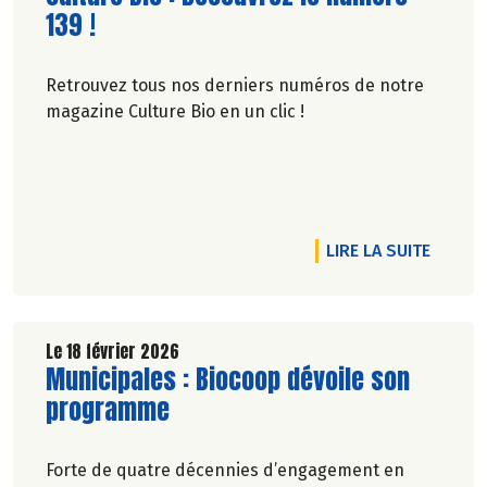
139 !
Retrouvez tous nos derniers numéros de notre
magazine Culture Bio en un clic !
RTICLE 40 ANS ENSEMBLE !
DE L'A
LIRE LA SUITE
Le 18 février 2026
Lire la suite de l'article
Municipales : Biocoop dévoile son
programme
Forte de quatre décennies d’engagement en