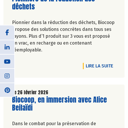
déchets
Pionnier dans la réduction des déchets, Biocoop
propose des solutions concrètes dans tous ses
rayons. Plus d’1 produit sur 3 vous est proposé
en vrac, en recharge ou en contenant
réemployable.
DE L'A
LIRE LA SUITE
Le 26 février 2026
Lire la suite de l'article
Biocoop, en immersion avec Alice
Beilaïdi
Dans le combat pour la préservation de