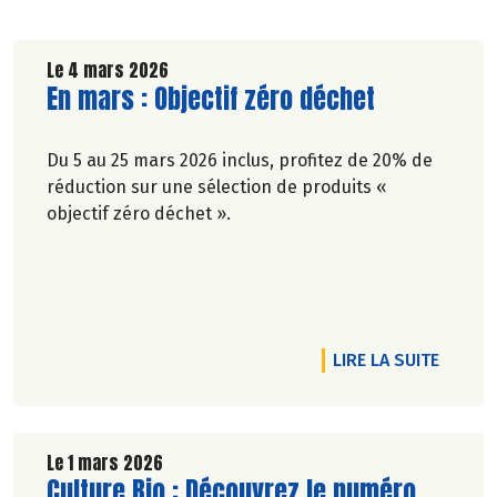
Le 4 mars 2026
Lire la suite de l'article
En mars : Objectif zéro déchet
Du 5 au 25 mars 2026 inclus, profitez de 20% de
réduction sur une sélection de produits «
objectif zéro déchet ».
 !
RTICLE DES ÉCOGESTES, POUR ZÉRO DÉCHET
DE L'A
LIRE LA SUITE
Le 1 mars 2026
Lire la suite de l'article
Culture Bio : Découvrez le numéro