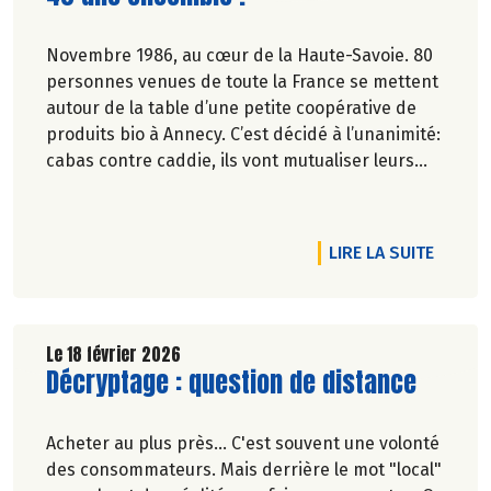
Novembre 1986, au cœur de la Haute-Savoie. 80
personnes venues de toute la France se mettent
autour de la table d’une petite coopérative de
produits bio à Annecy. C’est décidé à l’unanimité:
cabas contre caddie, ils vont mutualiser leurs
achats bio en montant une association loi 1901.
RTICLE PIONNIERS DE LA RÉDUCTION DES DÉCHETS
DE L'A
LIRE LA SUITE
Le 18 février 2026
Lire la suite de l'article
Décryptage : question de distance
Acheter au plus près... C'est souvent une volonté
des consommateurs. Mais derrière le mot "local"