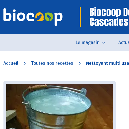
Biocoop D
Cascades
Le magasin
Actua
Accueil
Toutes nos recettes
Nettoyant multi us