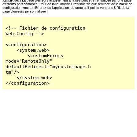
Remarques :
La page d'erreurs actuellement affichée peut être remplacée par une page
d'erreurs personnalisée. Pour ce faire, modifiez l'attribut "defaultRedirect" de la balise de
configuration <customErrors> de l'application, de sorte qu'il pointe vers une URL de la
page d'erreurs personnalisée !
<!-- Fichier de configuration 
Web.Config -->

<configuration>

    <system.web>

        <customErrors 
mode="RemoteOnly" 
defaultRedirect="mycustompage.h
tm"/>

    </system.web>

</configuration>