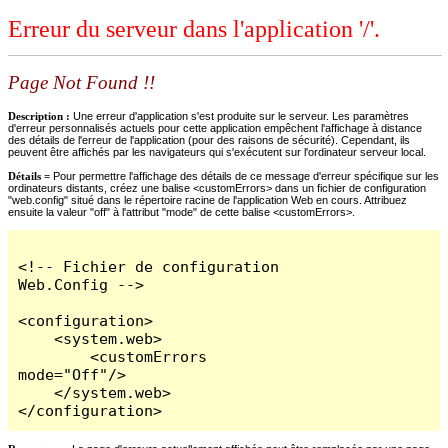
Erreur du serveur dans l'application '/'.
Page Not Found !!
Description :
Une erreur d'application s'est produite sur le serveur. Les paramètres
d'erreur personnalisés actuels pour cette application empêchent l'affichage à distance
des détails de l'erreur de l'application (pour des raisons de sécurité). Cependant, ils
peuvent être affichés par les navigateurs qui s'exécutent sur l'ordinateur serveur local.
Détails =
Pour permettre l'affichage des détails de ce message d'erreur spécifique sur les
ordinateurs distants, créez une balise <customErrors> dans un fichier de configuration
"web.config" situé dans le répertoire racine de l'application Web en cours. Attribuez
ensuite la valeur "off" à l'attribut "mode" de cette balise <customErrors>.
<!-- Fichier de configuration 
Web.Config -->

<configuration>

    <system.web>

        <customErrors 
mode="Off"/>

    </system.web>

</configuration>