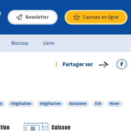
Newsletter
Courses en ligne
(s’ouvre dans une nouvelle fenêtre)
Biocoop
Liens
Partager sur
n
Végétalien
Végétarien
Automne
Eté
Hiver
tion
Cuisson