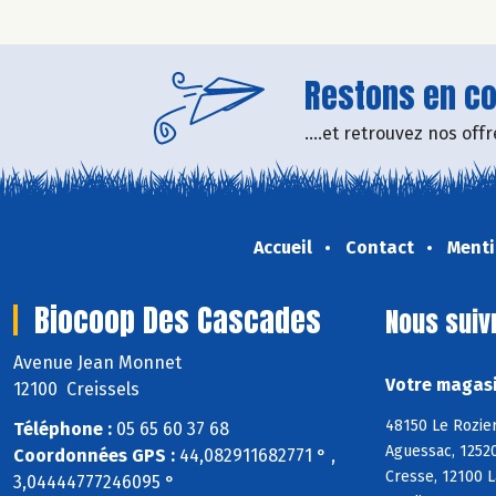
Restons en con
....et retrouvez nos of
Accueil
Contact
Menti
Biocoop Des Cascades
Nous suiv
Avenue Jean Monnet
Votre magasi
12100 Creissels
48150 Le Rozier
Téléphone :
05 65 60 37 68
Aguessac, 1252
Coordonnées GPS :
44,082911682771 ° ,
Cresse, 12100 L
3,04444777246095 °