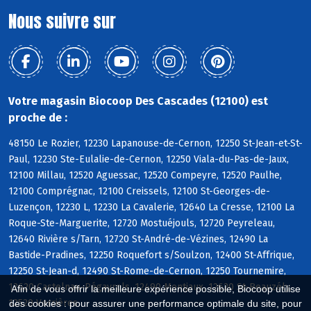
Nous suivre sur
Votre magasin Biocoop Des Cascades (12100) est
proche de :
48150 Le Rozier, 12230 Lapanouse-de-Cernon, 12250 St-Jean-et-St-
Paul, 12230 Ste-Eulalie-de-Cernon, 12250 Viala-du-Pas-de-Jaux,
12100 Millau, 12520 Aguessac, 12520 Compeyre, 12520 Paulhe,
12100 Comprégnac, 12100 Creissels, 12100 St-Georges-de-
Luzençon, 12230 L, 12230 La Cavalerie, 12640 La Cresse, 12100 La
Roque-Ste-Marguerite, 12720 Mostuéjouls, 12720 Peyreleau,
12640 Rivière s/Tarn, 12720 St-André-de-Vézines, 12490 La
Bastide-Pradines, 12250 Roquefort s/Soulzon, 12400 St-Affrique,
12250 St-Jean-d, 12490 St-Rome-de-Cernon, 12250 Tournemire,
12620 Castelnau-Pégayrols, 12490 Montjaux, 12620 St-Beauzély,
Afin de vous offrir la meilleure expérience possible, Biocoop utilise
12520 Verrières
des cookies : pour assurer une performance optimale du site, pour