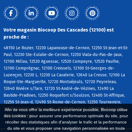
Votre magasin Biocoop Des Cascades (12100) est
proche de :
48150 Le Rozier, 12230 Lapanouse-de-Cernon, 12250 St-Jean-et-St-
Paul, 12230 Ste-Eulalie-de-Cernon, 12250 Viala-du-Pas-de-Jaux,
12100 Millau, 12520 Aguessac, 12520 Compeyre, 12520 Paulhe,
12100 Comprégnac, 12100 Creissels, 12100 St-Georges-de-
Luzençon, 12230 L, 12230 La Cavalerie, 12640 La Cresse, 12100 La
Roque-Ste-Marguerite, 12720 Mostuéjouls, 12720 Peyreleau,
12640 Rivière s/Tarn, 12720 St-André-de-Vézines, 12490 La
Bastide-Pradines, 12250 Roquefort s/Soulzon, 12400 St-Affrique,
12250 St-Jean-d, 12490 St-Rome-de-Cernon, 12250 Tournemire,
12620 Castelnau-Pégayrols, 12490 Montjaux, 12620 St-Beauzély,
Afin de vous offrir la meilleure expérience possible, Biocoop utilise
12520 Verrières
des cookies : pour assurer une performance optimale du site, pour
récolter des statistiques afin d'analyser le trafic et la performance
du site et vous proposer une navigation personnalisée en toute