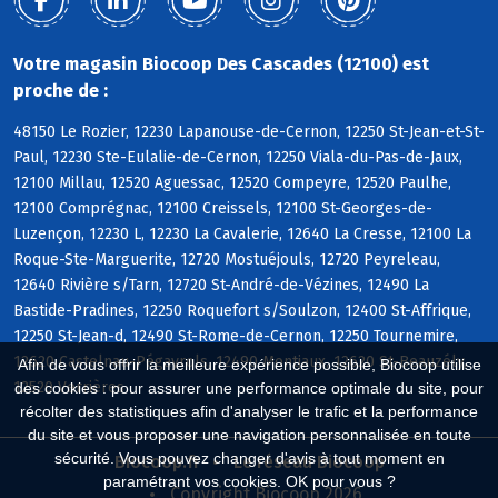
Votre magasin Biocoop Des Cascades (12100) est
proche de :
48150 Le Rozier, 12230 Lapanouse-de-Cernon, 12250 St-Jean-et-St-
Paul, 12230 Ste-Eulalie-de-Cernon, 12250 Viala-du-Pas-de-Jaux,
12100 Millau, 12520 Aguessac, 12520 Compeyre, 12520 Paulhe,
12100 Comprégnac, 12100 Creissels, 12100 St-Georges-de-
Luzençon, 12230 L, 12230 La Cavalerie, 12640 La Cresse, 12100 La
Roque-Ste-Marguerite, 12720 Mostuéjouls, 12720 Peyreleau,
12640 Rivière s/Tarn, 12720 St-André-de-Vézines, 12490 La
Bastide-Pradines, 12250 Roquefort s/Soulzon, 12400 St-Affrique,
12250 St-Jean-d, 12490 St-Rome-de-Cernon, 12250 Tournemire,
12620 Castelnau-Pégayrols, 12490 Montjaux, 12620 St-Beauzély,
Afin de vous offrir la meilleure expérience possible, Biocoop utilise
12520 Verrières
des cookies : pour assurer une performance optimale du site, pour
récolter des statistiques afin d'analyser le trafic et la performance
du site et vous proposer une navigation personnalisée en toute
sécurité. Vous pouvez changer d'avis à tout moment en
Biocoop.fr
Le réseau Biocoop
paramétrant vos cookies. OK pour vous ?
Copyright Biocoop 2026