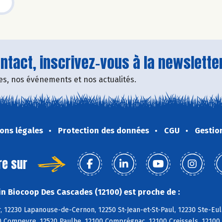
tact, inscrivez-vous à la newsletter
fres, nos événements et nos actualités.
ons légales
Protection des données
CGU
Gestio
re sur
n Biocoop Des Cascades (12100) est proche de :
, 12230 Lapanouse-de-Cernon, 12250 St-Jean-et-St-Paul, 12230 Ste-Eul
0 Compeyre, 12520 Paulhe, 12100 Comprégnac, 12100 Creissels, 12100 