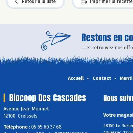
Retour à la liste
Imprimer la recette
Restons en con
....et retrouvez nos of
Accueil
Contact
Menti
Biocoop Des Cascades
Nous suiv
Avenue Jean Monnet
Votre magasi
12100 Creissels
48150 Le Rozier
Téléphone :
05 65 60 37 68
Aguessac, 1252