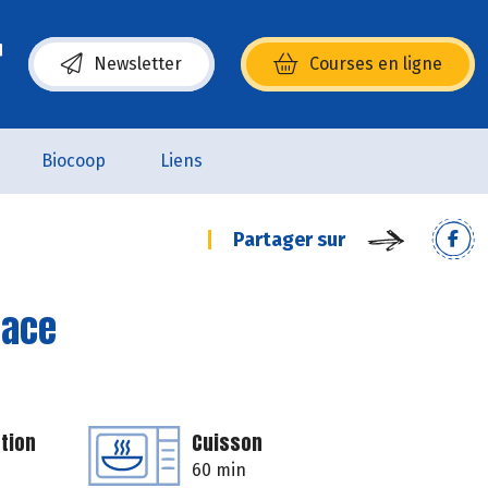
Newsletter
Courses en ligne
(s’ouvre dans une nouvelle fenêtre)
Biocoop
Liens
Partager sur
sace
tion
Cuisson
60 min