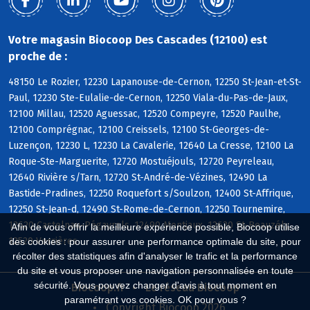
Votre magasin Biocoop Des Cascades (12100) est
proche de :
48150 Le Rozier, 12230 Lapanouse-de-Cernon, 12250 St-Jean-et-St-
Paul, 12230 Ste-Eulalie-de-Cernon, 12250 Viala-du-Pas-de-Jaux,
12100 Millau, 12520 Aguessac, 12520 Compeyre, 12520 Paulhe,
12100 Comprégnac, 12100 Creissels, 12100 St-Georges-de-
Luzençon, 12230 L, 12230 La Cavalerie, 12640 La Cresse, 12100 La
Roque-Ste-Marguerite, 12720 Mostuéjouls, 12720 Peyreleau,
12640 Rivière s/Tarn, 12720 St-André-de-Vézines, 12490 La
Bastide-Pradines, 12250 Roquefort s/Soulzon, 12400 St-Affrique,
12250 St-Jean-d, 12490 St-Rome-de-Cernon, 12250 Tournemire,
12620 Castelnau-Pégayrols, 12490 Montjaux, 12620 St-Beauzély,
Afin de vous offrir la meilleure expérience possible, Biocoop utilise
12520 Verrières
des cookies : pour assurer une performance optimale du site, pour
récolter des statistiques afin d'analyser le trafic et la performance
du site et vous proposer une navigation personnalisée en toute
sécurité. Vous pouvez changer d'avis à tout moment en
Biocoop.fr
Le réseau Biocoop
paramétrant vos cookies. OK pour vous ?
Copyright Biocoop 2026