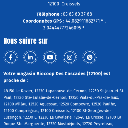
12100 Creissels
Téléphone :
05 65 60 37 68
Coordonnées GPS :
44,082911682771 ° ,
3,04444777246095 °
Nous suivre sur
Votre magasin Biocoop Des Cascades (12100) est
proche de :
48150 Le Rozier, 12230 Lapanouse-de-Cernon, 12250 St-Jean-et-St-
Paul, 12230 Ste-Eulalie-de-Cernon, 12250 Viala-du-Pas-de-Jaux,
12100 Millau, 12520 Aguessac, 12520 Compeyre, 12520 Paulhe,
12100 Comprégnac, 12100 Creissels, 12100 St-Georges-de-
Luzençon, 12230 L, 12230 La Cavalerie, 12640 La Cresse, 12100 La
Roque-Ste-Marguerite, 12720 Mostuéjouls, 12720 Peyreleau,