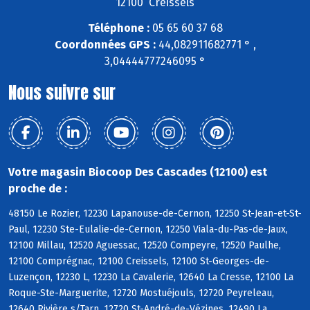
12100 Creissels
Téléphone :
05 65 60 37 68
Coordonnées GPS :
44,082911682771 ° ,
3,04444777246095 °
Nous suivre sur
Votre magasin Biocoop Des Cascades (12100) est
proche de :
48150 Le Rozier, 12230 Lapanouse-de-Cernon, 12250 St-Jean-et-St-
Paul, 12230 Ste-Eulalie-de-Cernon, 12250 Viala-du-Pas-de-Jaux,
12100 Millau, 12520 Aguessac, 12520 Compeyre, 12520 Paulhe,
12100 Comprégnac, 12100 Creissels, 12100 St-Georges-de-
Luzençon, 12230 L, 12230 La Cavalerie, 12640 La Cresse, 12100 La
Roque-Ste-Marguerite, 12720 Mostuéjouls, 12720 Peyreleau,
12640 Rivière s/Tarn, 12720 St-André-de-Vézines, 12490 La