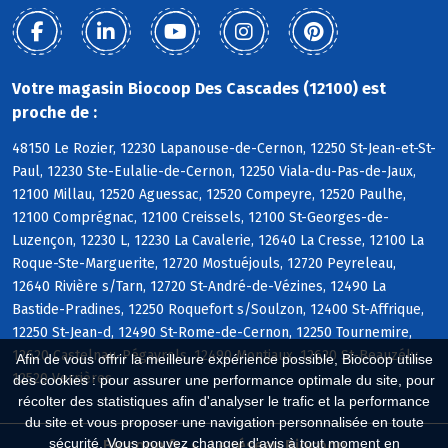
Votre magasin Biocoop Des Cascades (12100) est
proche de :
48150 Le Rozier, 12230 Lapanouse-de-Cernon, 12250 St-Jean-et-St-
Paul, 12230 Ste-Eulalie-de-Cernon, 12250 Viala-du-Pas-de-Jaux,
12100 Millau, 12520 Aguessac, 12520 Compeyre, 12520 Paulhe,
12100 Comprégnac, 12100 Creissels, 12100 St-Georges-de-
Luzençon, 12230 L, 12230 La Cavalerie, 12640 La Cresse, 12100 La
Roque-Ste-Marguerite, 12720 Mostuéjouls, 12720 Peyreleau,
12640 Rivière s/Tarn, 12720 St-André-de-Vézines, 12490 La
Bastide-Pradines, 12250 Roquefort s/Soulzon, 12400 St-Affrique,
12250 St-Jean-d, 12490 St-Rome-de-Cernon, 12250 Tournemire,
12620 Castelnau-Pégayrols, 12490 Montjaux, 12620 St-Beauzély,
Afin de vous offrir la meilleure expérience possible, Biocoop utilise
12520 Verrières
des cookies : pour assurer une performance optimale du site, pour
récolter des statistiques afin d'analyser le trafic et la performance
du site et vous proposer une navigation personnalisée en toute
sécurité. Vous pouvez changer d'avis à tout moment en
Biocoop.fr
Le réseau Biocoop