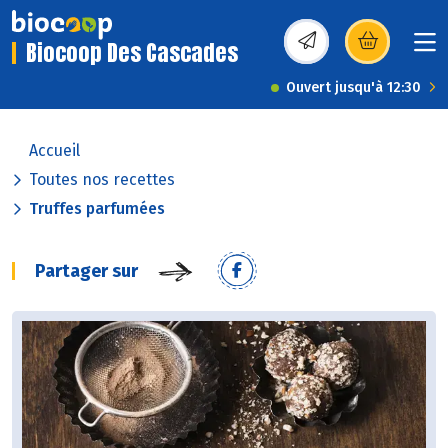
Biocoop Des Cascades
(s’ouvre dans une nou
Ouvert jusqu'à 12:30
Accueil
Toutes nos recettes
Truffes parfumées
Partager sur