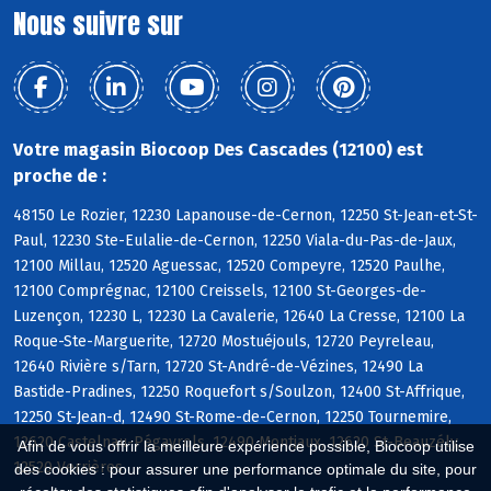
Nous suivre sur
Votre magasin Biocoop Des Cascades (12100) est
proche de :
48150 Le Rozier, 12230 Lapanouse-de-Cernon, 12250 St-Jean-et-St-
Paul, 12230 Ste-Eulalie-de-Cernon, 12250 Viala-du-Pas-de-Jaux,
12100 Millau, 12520 Aguessac, 12520 Compeyre, 12520 Paulhe,
12100 Comprégnac, 12100 Creissels, 12100 St-Georges-de-
Luzençon, 12230 L, 12230 La Cavalerie, 12640 La Cresse, 12100 La
Roque-Ste-Marguerite, 12720 Mostuéjouls, 12720 Peyreleau,
12640 Rivière s/Tarn, 12720 St-André-de-Vézines, 12490 La
Bastide-Pradines, 12250 Roquefort s/Soulzon, 12400 St-Affrique,
12250 St-Jean-d, 12490 St-Rome-de-Cernon, 12250 Tournemire,
12620 Castelnau-Pégayrols, 12490 Montjaux, 12620 St-Beauzély,
Afin de vous offrir la meilleure expérience possible, Biocoop utilise
12520 Verrières
des cookies : pour assurer une performance optimale du site, pour