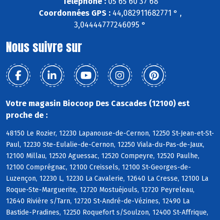
Téléphone :
05 65 60 37 68
Coordonnées GPS :
44,082911682771 ° ,
3,04444777246095 °
Nous suivre sur
Votre magasin Biocoop Des Cascades (12100) est
proche de :
48150 Le Rozier, 12230 Lapanouse-de-Cernon, 12250 St-Jean-et-St-
Paul, 12230 Ste-Eulalie-de-Cernon, 12250 Viala-du-Pas-de-Jaux,
12100 Millau, 12520 Aguessac, 12520 Compeyre, 12520 Paulhe,
12100 Comprégnac, 12100 Creissels, 12100 St-Georges-de-
Luzençon, 12230 L, 12230 La Cavalerie, 12640 La Cresse, 12100 La
Roque-Ste-Marguerite, 12720 Mostuéjouls, 12720 Peyreleau,
12640 Rivière s/Tarn, 12720 St-André-de-Vézines, 12490 La
Bastide-Pradines, 12250 Roquefort s/Soulzon, 12400 St-Affrique,