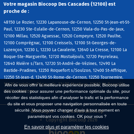
Votre magasin Biocoop Des Cascades (12100) est
proche de :
48150 Le Rozier, 12230 Lapanouse-de-Cernon, 12250 St-Jean-et-St-
Paul, 12230 Ste-Eulalie-de-Cernon, 12250 Viala-du-Pas-de-Jaux,
12100 Millau, 12520 Aguessac, 12520 Compeyre, 12520 Paulhe,
12100 Comprégnac, 12100 Creissels, 12100 St-Georges-de-
Luzençon, 12230 L, 12230 La Cavalerie, 12640 La Cresse, 12100 La
Roque-Ste-Marguerite, 12720 Mostuéjouls, 12720 Peyreleau,
12640 Rivière s/Tarn, 12720 St-André-de-Vézines, 12490 La
Bastide-Pradines, 12250 Roquefort s/Soulzon, 12400 St-Affrique,
12250 St-Jean-d, 12490 St-Rome-de-Cernon, 12250 Tournemire,
12620 Castelnau-Pégayrols, 12490 Montjaux, 12620 St-Beauzély,
Afin de vous offrir la meilleure expérience possible, Biocoop utilise
12520 Verrières
des cookies : pour assurer une performance optimale du site, pour
récolter des statistiques afin d'analyser le trafic et la performance
du site et vous proposer une navigation personnalisée en toute
sécurité. Vous pouvez changer d'avis à tout moment en
Biocoop.fr
Le réseau Biocoop
paramétrant vos cookies. OK pour vous ?
Copyright Biocoop 2026
En savoir plus et paramétrer les cookies