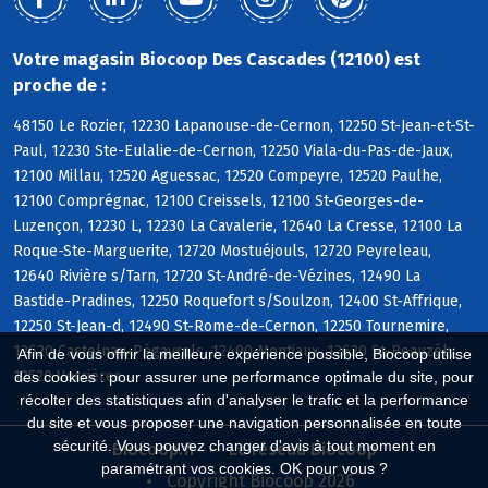
Votre magasin Biocoop Des Cascades (12100) est
proche de :
48150 Le Rozier, 12230 Lapanouse-de-Cernon, 12250 St-Jean-et-St-
Paul, 12230 Ste-Eulalie-de-Cernon, 12250 Viala-du-Pas-de-Jaux,
12100 Millau, 12520 Aguessac, 12520 Compeyre, 12520 Paulhe,
12100 Comprégnac, 12100 Creissels, 12100 St-Georges-de-
Luzençon, 12230 L, 12230 La Cavalerie, 12640 La Cresse, 12100 La
Roque-Ste-Marguerite, 12720 Mostuéjouls, 12720 Peyreleau,
12640 Rivière s/Tarn, 12720 St-André-de-Vézines, 12490 La
Bastide-Pradines, 12250 Roquefort s/Soulzon, 12400 St-Affrique,
12250 St-Jean-d, 12490 St-Rome-de-Cernon, 12250 Tournemire,
12620 Castelnau-Pégayrols, 12490 Montjaux, 12620 St-Beauzély,
Afin de vous offrir la meilleure expérience possible, Biocoop utilise
12520 Verrières
des cookies : pour assurer une performance optimale du site, pour
récolter des statistiques afin d'analyser le trafic et la performance
du site et vous proposer une navigation personnalisée en toute
sécurité. Vous pouvez changer d'avis à tout moment en
Biocoop.fr
Le réseau Biocoop
paramétrant vos cookies. OK pour vous ?
Copyright Biocoop 2026