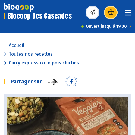
Biocoop Des Cascades
(s’ouvre dans une nou
Ouvert jusqu'à 19:00
Accueil
Toutes nos recettes
Curry express coco pois chiches
Partager sur