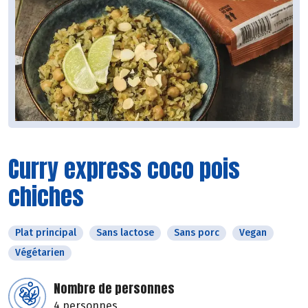
Curry express coco pois
chiches
Plat principal
Sans lactose
Sans porc
Vegan
Végétarien
Nombre de personnes
4 personnes