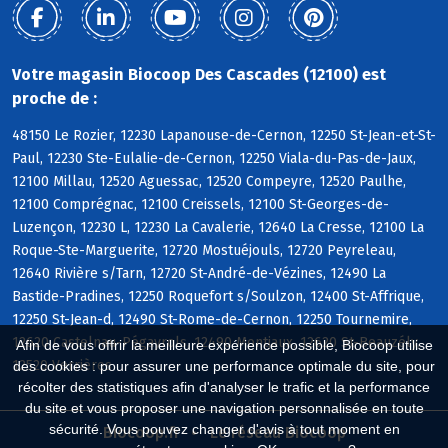
Votre magasin Biocoop Des Cascades (12100) est
proche de :
48150 Le Rozier, 12230 Lapanouse-de-Cernon, 12250 St-Jean-et-St-
Paul, 12230 Ste-Eulalie-de-Cernon, 12250 Viala-du-Pas-de-Jaux,
12100 Millau, 12520 Aguessac, 12520 Compeyre, 12520 Paulhe,
12100 Comprégnac, 12100 Creissels, 12100 St-Georges-de-
Luzençon, 12230 L, 12230 La Cavalerie, 12640 La Cresse, 12100 La
Roque-Ste-Marguerite, 12720 Mostuéjouls, 12720 Peyreleau,
12640 Rivière s/Tarn, 12720 St-André-de-Vézines, 12490 La
Bastide-Pradines, 12250 Roquefort s/Soulzon, 12400 St-Affrique,
12250 St-Jean-d, 12490 St-Rome-de-Cernon, 12250 Tournemire,
12620 Castelnau-Pégayrols, 12490 Montjaux, 12620 St-Beauzély,
Afin de vous offrir la meilleure expérience possible, Biocoop utilise
12520 Verrières
des cookies : pour assurer une performance optimale du site, pour
récolter des statistiques afin d'analyser le trafic et la performance
du site et vous proposer une navigation personnalisée en toute
sécurité. Vous pouvez changer d'avis à tout moment en
Biocoop.fr
Le réseau Biocoop