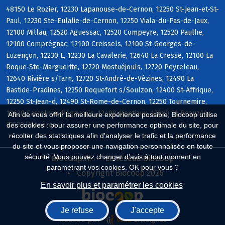
48150 Le Rozier, 12230 Lapanouse-de-Cernon, 12250 St-Jean-et-St-
Paul, 12230 Ste-Eulalie-de-Cernon, 12250 Viala-du-Pas-de-Jaux,
12100 Millau, 12520 Aguessac, 12520 Compeyre, 12520 Paulhe,
12100 Comprégnac, 12100 Creissels, 12100 St-Georges-de-
Luzençon, 12230 L, 12230 La Cavalerie, 12640 La Cresse, 12100 La
Roque-Ste-Marguerite, 12720 Mostuéjouls, 12720 Peyreleau,
12640 Rivière s/Tarn, 12720 St-André-de-Vézines, 12490 La
Bastide-Pradines, 12250 Roquefort s/Soulzon, 12400 St-Affrique,
12250 St-Jean-d, 12490 St-Rome-de-Cernon, 12250 Tournemire,
12620 Castelnau-Pégayrols, 12490 Montjaux, 12620 St-Beauzély,
Afin de vous offrir la meilleure expérience possible, Biocoop utilise
12520 Verrières
des cookies : pour assurer une performance optimale du site, pour
récolter des statistiques afin d'analyser le trafic et la performance
du site et vous proposer une navigation personnalisée en toute
sécurité. Vous pouvez changer d'avis à tout moment en
Biocoop.fr
Le réseau Biocoop
paramétrant vos cookies. OK pour vous ?
Copyright Biocoop 2026
En savoir plus et paramétrer les cookies
Je refuse
J'accepte
Réalisé par