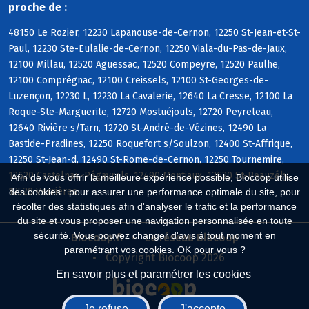
proche de :
48150 Le Rozier, 12230 Lapanouse-de-Cernon, 12250 St-Jean-et-St-
Paul, 12230 Ste-Eulalie-de-Cernon, 12250 Viala-du-Pas-de-Jaux,
12100 Millau, 12520 Aguessac, 12520 Compeyre, 12520 Paulhe,
12100 Comprégnac, 12100 Creissels, 12100 St-Georges-de-
Luzençon, 12230 L, 12230 La Cavalerie, 12640 La Cresse, 12100 La
Roque-Ste-Marguerite, 12720 Mostuéjouls, 12720 Peyreleau,
12640 Rivière s/Tarn, 12720 St-André-de-Vézines, 12490 La
Bastide-Pradines, 12250 Roquefort s/Soulzon, 12400 St-Affrique,
12250 St-Jean-d, 12490 St-Rome-de-Cernon, 12250 Tournemire,
12620 Castelnau-Pégayrols, 12490 Montjaux, 12620 St-Beauzély,
Afin de vous offrir la meilleure expérience possible, Biocoop utilise
12520 Verrières
des cookies : pour assurer une performance optimale du site, pour
récolter des statistiques afin d'analyser le trafic et la performance
du site et vous proposer une navigation personnalisée en toute
sécurité. Vous pouvez changer d'avis à tout moment en
Biocoop.fr
Le réseau Biocoop
paramétrant vos cookies. OK pour vous ?
Copyright Biocoop 2026
En savoir plus et paramétrer les cookies
Je refuse
J'accepte