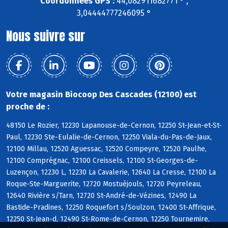
Coordonnées GPS :
44,082911682771 ° ,
3,04444777246095 °
Nous suivre sur
Votre magasin Biocoop Des Cascades (12100) est
proche de :
48150 Le Rozier, 12230 Lapanouse-de-Cernon, 12250 St-Jean-et-St-
Paul, 12230 Ste-Eulalie-de-Cernon, 12250 Viala-du-Pas-de-Jaux,
12100 Millau, 12520 Aguessac, 12520 Compeyre, 12520 Paulhe,
12100 Comprégnac, 12100 Creissels, 12100 St-Georges-de-
Luzençon, 12230 L, 12230 La Cavalerie, 12640 La Cresse, 12100 La
Roque-Ste-Marguerite, 12720 Mostuéjouls, 12720 Peyreleau,
12640 Rivière s/Tarn, 12720 St-André-de-Vézines, 12490 La
Bastide-Pradines, 12250 Roquefort s/Soulzon, 12400 St-Affrique,
12250 St-Jean-d, 12490 St-Rome-de-Cernon, 12250 Tournemire,