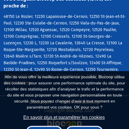
proche de :
48150 Le Rozier, 12230 Lapanouse-de-Cernon, 12250 St-Jean-et-St-
Paul, 12230 Ste-Eulalie-de-Cernon, 12250 Viala-du-Pas-de-Jaux,
12100 Millau, 12520 Aguessac, 12520 Compeyre, 12520 Paulhe,
12100 Comprégnac, 12100 Creissels, 12100 St-Georges-de-
Luzençon, 12230 L, 12230 La Cavalerie, 12640 La Cresse, 12100 La
Roque-Ste-Marguerite, 12720 Mostuéjouls, 12720 Peyreleau,
12640 Rivière s/Tarn, 12720 St-André-de-Vézines, 12490 La
Bastide-Pradines, 12250 Roquefort s/Soulzon, 12400 St-Affrique,
12250 St-Jean-d, 12490 St-Rome-de-Cernon, 12250 Tournemire,
12620 Castelnau-Pégayrols, 12490 Montjaux, 12620 St-Beauzély,
Afin de vous offrir la meilleure expérience possible, Biocoop utilise
12520 Verrières
des cookies : pour assurer une performance optimale du site, pour
récolter des statistiques afin d'analyser le trafic et la performance
du site et vous proposer une navigation personnalisée en toute
sécurité. Vous pouvez changer d'avis à tout moment en
Biocoop.fr
Le réseau Biocoop
paramétrant vos cookies. OK pour vous ?
Copyright Biocoop 2026
En savoir plus et paramétrer les cookies