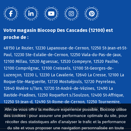
Votre magasin Biocoop Des Cascades (12100) est
proche de :
48150 Le Rozier, 12230 Lapanouse-de-Cernon, 12250 St-Jean-et-St-
Paul, 12230 Ste-Eulalie-de-Cernon, 12250 Viala-du-Pas-de-Jaux,
12100 Millau, 12520 Aguessac, 12520 Compeyre, 12520 Paulhe,
12100 Comprégnac, 12100 Creissels, 12100 St-Georges-de-
Luzençon, 12230 L, 12230 La Cavalerie, 12640 La Cresse, 12100 La
Roque-Ste-Marguerite, 12720 Mostuéjouls, 12720 Peyreleau,
12640 Rivière s/Tarn, 12720 St-André-de-Vézines, 12490 La
Bastide-Pradines, 12250 Roquefort s/Soulzon, 12400 St-Affrique,
12250 St-Jean-d, 12490 St-Rome-de-Cernon, 12250 Tournemire,
12620 Castelnau-Pégayrols, 12490 Montjaux, 12620 St-Beauzély,
Afin de vous offrir la meilleure expérience possible, Biocoop utilise
12520 Verrières
des cookies : pour assurer une performance optimale du site, pour
récolter des statistiques afin d'analyser le trafic et la performance
du site et vous proposer une navigation personnalisée en toute