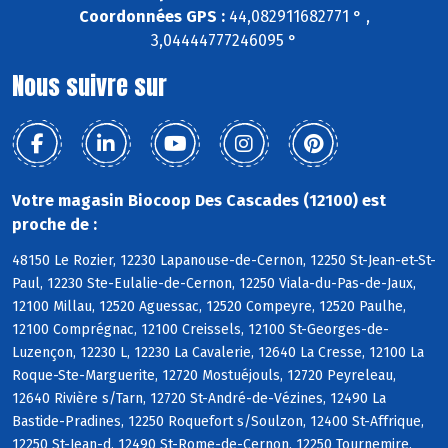
Coordonnées GPS :
44,082911682771 ° ,
3,04444777246095 °
Nous suivre sur
Votre magasin Biocoop Des Cascades (12100) est
proche de :
48150 Le Rozier, 12230 Lapanouse-de-Cernon, 12250 St-Jean-et-St-
Paul, 12230 Ste-Eulalie-de-Cernon, 12250 Viala-du-Pas-de-Jaux,
12100 Millau, 12520 Aguessac, 12520 Compeyre, 12520 Paulhe,
12100 Comprégnac, 12100 Creissels, 12100 St-Georges-de-
Luzençon, 12230 L, 12230 La Cavalerie, 12640 La Cresse, 12100 La
Roque-Ste-Marguerite, 12720 Mostuéjouls, 12720 Peyreleau,
12640 Rivière s/Tarn, 12720 St-André-de-Vézines, 12490 La
Bastide-Pradines, 12250 Roquefort s/Soulzon, 12400 St-Affrique,
12250 St-Jean-d, 12490 St-Rome-de-Cernon, 12250 Tournemire,