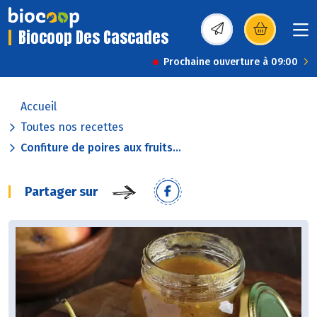
Biocoop Des Cascades
(s’ouvre dans une nou
Prochaine ouverture à 09:00
Accueil
Toutes nos recettes
Confiture de poires aux fruits...
Partager sur