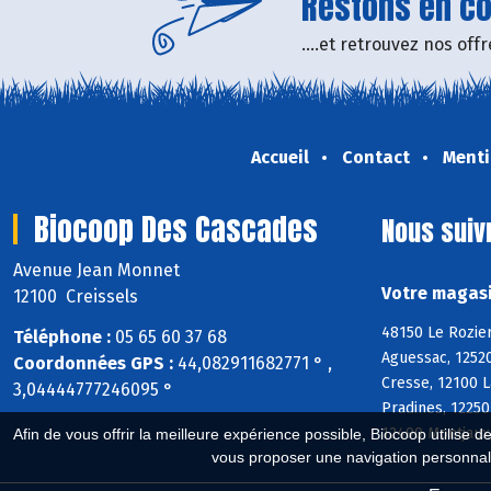
Restons en con
....et retrouvez nos of
Accueil
Contact
Menti
Biocoop Des Cascades
Nous suiv
Avenue Jean Monnet
Votre magasi
12100 Creissels
48150 Le Rozier
Téléphone :
05 65 60 37 68
Aguessac, 1252
Coordonnées GPS :
44,082911682771 ° ,
Cresse, 12100 L
3,04444777246095 °
Pradines, 12250
12490 Montjaux,
Afin de vous offrir la meilleure expérience possible, Biocoop utilise d
vous proposer une navigation personnal