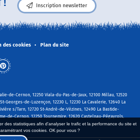
 !
Inscription newsletter
n des cookies
Plan du site
alie-de-Cernon, 12250 Viala-du-Pas-de-Jaux, 12100 Millau, 12520
St-Georges-de-Luzençon, 12230 L, 12230 La Cavalerie, 12640 La
vière s/Tarn, 12720 St-André-de-Vézines, 12490 La Bastide-
Rome-de-Cernon, 12250 Tournemire, 12620 Castelnau-Pégayrols,
 des statistiques afin d'analyser le trafic et la performance du site et
paramétrant vos cookies. OK pour vous ?