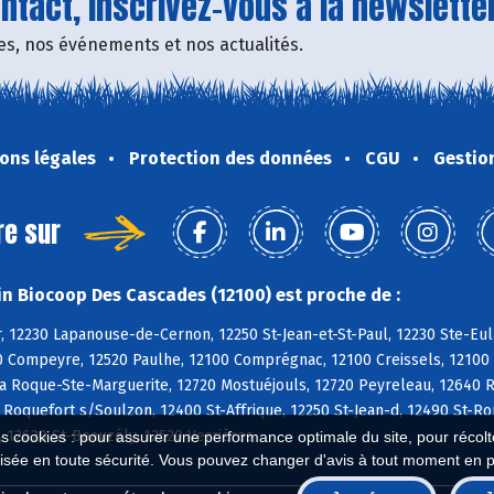
tact, inscrivez-vous à la newsletter
fres, nos événements et nos actualités.
ons légales
Protection des données
CGU
Gestio
re sur
n Biocoop Des Cascades (12100) est proche de :
, 12230 Lapanouse-de-Cernon, 12250 St-Jean-et-St-Paul, 12230 Ste-Eul
0 Compeyre, 12520 Paulhe, 12100 Comprégnac, 12100 Creissels, 12100 
a Roque-Ste-Marguerite, 12720 Mostuéjouls, 12720 Peyreleau, 12640 Ri
 Roquefort s/Soulzon, 12400 St-Affrique, 12250 St-Jean-d, 12490 St-
 12620 St-Beauzély, 12520 Verrières
es cookies : pour assurer une performance optimale du site, pour récolter
isée en toute sécurité. Vous pouvez changer d'avis à tout moment en 