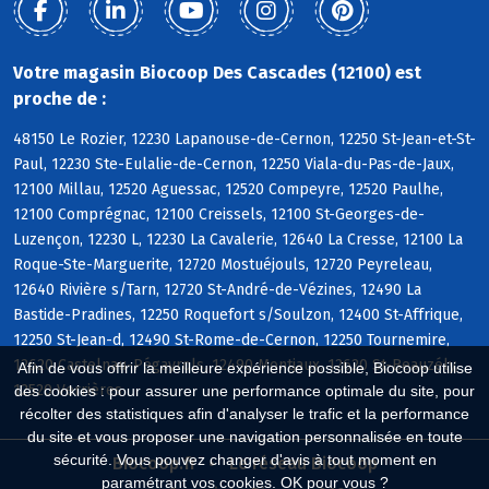
Votre magasin Biocoop Des Cascades (12100) est
proche de :
48150 Le Rozier, 12230 Lapanouse-de-Cernon, 12250 St-Jean-et-St-
Paul, 12230 Ste-Eulalie-de-Cernon, 12250 Viala-du-Pas-de-Jaux,
12100 Millau, 12520 Aguessac, 12520 Compeyre, 12520 Paulhe,
12100 Comprégnac, 12100 Creissels, 12100 St-Georges-de-
Luzençon, 12230 L, 12230 La Cavalerie, 12640 La Cresse, 12100 La
Roque-Ste-Marguerite, 12720 Mostuéjouls, 12720 Peyreleau,
12640 Rivière s/Tarn, 12720 St-André-de-Vézines, 12490 La
Bastide-Pradines, 12250 Roquefort s/Soulzon, 12400 St-Affrique,
12250 St-Jean-d, 12490 St-Rome-de-Cernon, 12250 Tournemire,
12620 Castelnau-Pégayrols, 12490 Montjaux, 12620 St-Beauzély,
Afin de vous offrir la meilleure expérience possible, Biocoop utilise
12520 Verrières
des cookies : pour assurer une performance optimale du site, pour
récolter des statistiques afin d'analyser le trafic et la performance
du site et vous proposer une navigation personnalisée en toute
sécurité. Vous pouvez changer d'avis à tout moment en
Biocoop.fr
Le réseau Biocoop
paramétrant vos cookies. OK pour vous ?