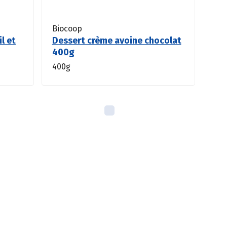
Biocoop
il et
Dessert crème avoine chocolat
400g
400g