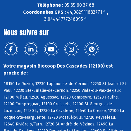
Téléphone :
05 65 60 37 68
Coordonnées GPS :
44,082911682771 ° ,
3,04444777246095 °
Nous suivre sur
Votre magasin Biocoop Des Cascades (12100) est
proche de :
48150 Le Rozier, 12230 Lapanouse-de-Cernon, 12250 St-Jean-et-St-
Paul, 12230 Ste-Eulalie-de-Cernon, 12250 Viala-du-Pas-de-Jaux,
12100 Millau, 12520 Aguessac, 12520 Compeyre, 12520 Paulhe,
12100 Comprégnac, 12100 Creissels, 12100 St-Georges-de-
Luzençon, 12230 L, 12230 La Cavalerie, 12640 La Cresse, 12100 La
Roque-Ste-Marguerite, 12720 Mostuéjouls, 12720 Peyreleau,
12640 Rivière s/Tarn, 12720 St-André-de-Vézines, 12490 La
Bastide-Pradines, 12250 Roquefort s/Soulzon, 12400 St-Affrique,