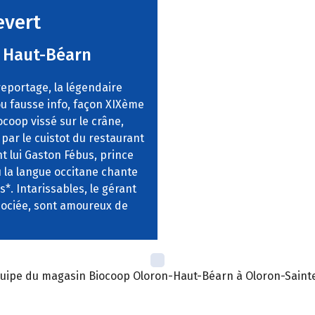
evert
 Haut-Béarn
 reportage, la légendaire
u fausse info, façon XIXème
coop vissé sur le crâne,
 par le cuistot du restaurant
nt lui Gaston Fébus, prince
ù la langue occitane chante
. Intarissables, le gérant
sociée, sont amoureux de
quipe du magasin Biocoop Oloron-Haut-Béarn à Oloron-Saint