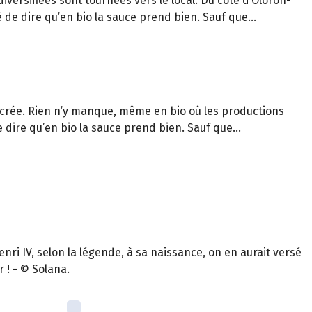
versifiées sont tournées vers le local. Du côté d’Oloron-
 de dire qu’en bio la sauce prend bien. Sauf que…
 ancrée. Rien n’y manque, même en bio où les productions
e dire qu’en bio la sauce prend bien. Sauf que…
enri IV, selon la légende, à sa naissance, on en aurait versé
r ! - © Solana.