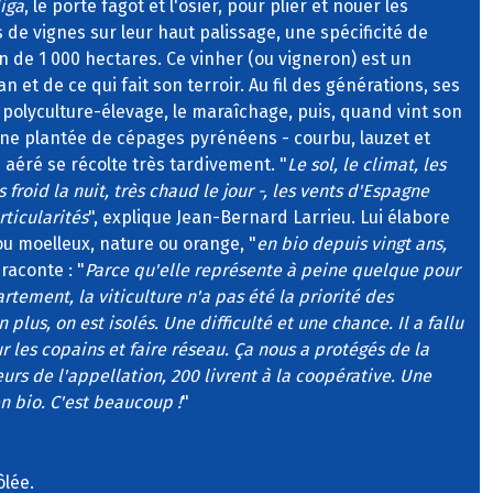
liga
, le porte fagot et l'osier, pour plier et nouer les
de vignes sur leur haut palissage, une spécificité de
on de 1 000 hectares. Ce vinher (ou vigneron) est un
n et de ce qui fait son terroir. Au fil des générations, ses
 polyculture-élevage, le maraîchage, puis, quand vint son
vigne plantée de cépages pyrénéens - courbu, lauzet et
 aéré se récolte très tardivement. "
Le sol, le climat, les
froid la nuit, très chaud le jour -, les vents d'Espagne
rticularités
", explique Jean-Bernard Larrieu. Lui élabore
ou moelleux, nature ou orange, "
en bio depuis vingt ans,
l raconte : "
Parce qu'elle représente à peine quelque pour
rtement, la viticulture n'a pas été la priorité des
plus, on est isolés. Une difficulté et une chance. Il a fallu
r les copains et faire réseau. Ça nous a protégés de la
urs de l'appellation, 200 livrent à la coopérative. Une
n bio. C'est beaucoup !
"
ôlée.