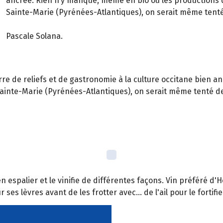
ancrée. Rien n’y manque, même en bio où les productions di
Sainte-Marie (Pyrénées-Atlantiques), on serait même tenté
Pascale Solana.
terre de reliefs et de gastronomie à la culture occitane bien
- Sainte-Marie (Pyrénées-Atlantiques), on serait même tenté d
 espalier et le vinifie de différentes façons. Vin préféré d'H
 ses lèvres avant de les frotter avec... de l'ail pour le fortifie