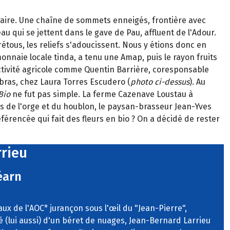
ntraire. Une chaîne de sommets enneigés, frontière avec
u qui se jettent dans le gave de Pau, affluent de l'Adour.
étous, les reliefs s'adoucissent. Nous y étions donc en
nnaie locale tinda, a tenu une Amap, puis le rayon fruits
activité agricole comme Quentin Barrière, coresponsable
 bras, chez Laura Torres Escudero (
photo ci-dessus
). Au
Bio
ne fut pas simple. La ferme Cazenave Loustau à
us de l'orge et du houblon, le paysan-brasseur Jean-Yves
érencée qui fait des fleurs en bio ? On a décidé de rester
rrieu
éarn
aux de l'AOC* jurançon sous l'œil du "Jean-Pierre",
 (lui aussi) d'un béret de nuages, Jean-Bernard Larrieu