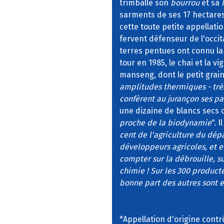
trimballe son
bourrou
et sa
sarments de ses 17 hectares 
cette toute petite appellati
fervent défenseur de l'occita
terres pentues ont connu la
tour en 1985, le chai et la 
manseng, dont le petit grain
amplitudes thermiques - très 
confèrent au jurançon ses pa
une dizaine de blancs secs 
proche de la biodynamie
". I
cent de l'agriculture du dépa
développeurs agricoles, et en 
compter sur la débrouille, su
chimie ! Sur les 300 producte
bonne part des autres sont e
*Appellation d'origine contr