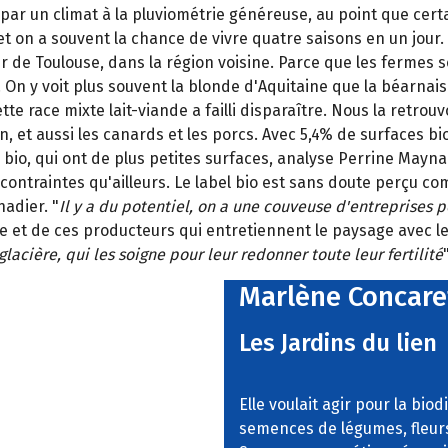
e par un climat à la pluviométrie généreuse, au point que certa
t on a souvent la chance de vivre quatre saisons en un jour.
 de Toulouse, dans la région voisine. Parce que les fermes s
On y voit plus souvent la blonde d'Aquitaine que la béarnais
e race mixte lait-viande a failli disparaître. Nous la retro
vin, et aussi les canards et les porcs. Avec 5,4% de surfaces 
s bio, qui ont de plus petites surfaces, analyse Perrine May
contraintes qu'ailleurs. Le label bio est sans doute perçu co
nadier. "
Il y a du potentiel, on a une couveuse d'entreprises po
ne et de ces producteurs qui entretiennent le paysage avec l
acière, qui les soigne pour leur redonner toute leur fertilité
"
Marlène Concare
Les Jardins du lien
Elle voulait agir pour la biod
semences de légumes, fleurs,