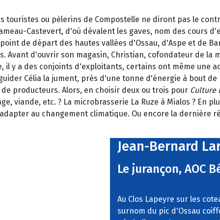
les touristes ou pèlerins de Compostelle ne diront pas le co
 Hameau-Castevert, d'où dévalent les gaves, nom des cours d'ea
 point de départ des hautes vallées d'Ossau, d'Aspe et de Bar
. Avant d'ouvrir son magasin, Christian, cofondateur de la mo
 il y a des conjoints d'exploitants, certains ont même une 
 guider Célia la jument, près d'une tonne d'énergie à bout de
e producteurs. Alors, en choisir deux ou trois pour
Culture 
ge, viande, etc. ? La microbrasserie La Ruze à Mialos ? En pl
adapter au changement climatique. Ou encore la dernière réf
Jean-Bernard La
Le jurançon, AOC B
Au Clos Lapeyre sur les cote
surnom du pic d'Ossau coiffé