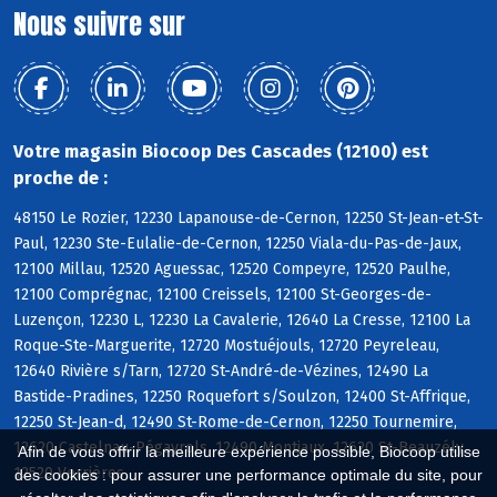
Nous suivre sur
Votre magasin Biocoop Des Cascades (12100) est
proche de :
48150 Le Rozier, 12230 Lapanouse-de-Cernon, 12250 St-Jean-et-St-
Paul, 12230 Ste-Eulalie-de-Cernon, 12250 Viala-du-Pas-de-Jaux,
12100 Millau, 12520 Aguessac, 12520 Compeyre, 12520 Paulhe,
12100 Comprégnac, 12100 Creissels, 12100 St-Georges-de-
Luzençon, 12230 L, 12230 La Cavalerie, 12640 La Cresse, 12100 La
Roque-Ste-Marguerite, 12720 Mostuéjouls, 12720 Peyreleau,
12640 Rivière s/Tarn, 12720 St-André-de-Vézines, 12490 La
Bastide-Pradines, 12250 Roquefort s/Soulzon, 12400 St-Affrique,
12250 St-Jean-d, 12490 St-Rome-de-Cernon, 12250 Tournemire,
12620 Castelnau-Pégayrols, 12490 Montjaux, 12620 St-Beauzély,
Afin de vous offrir la meilleure expérience possible, Biocoop utilise
12520 Verrières
des cookies : pour assurer une performance optimale du site, pour